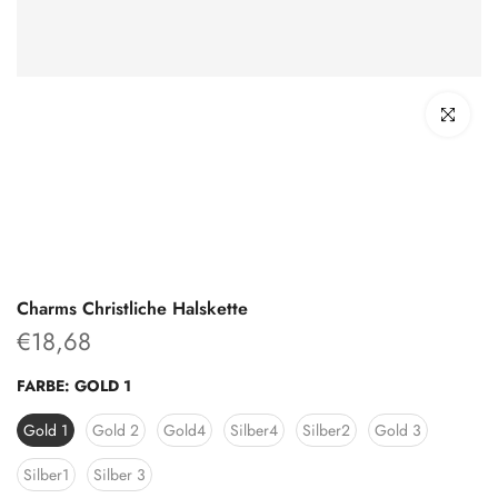
klicken um z
Charms Christliche Halskette
€18,68
FARBE:
GOLD 1
Gold 1
Gold 2
Gold4
Silber4
Silber2
Gold 3
Silber1
Silber 3