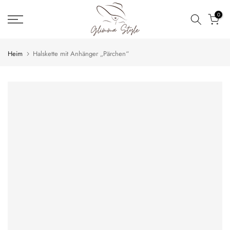
Zum
0
Inhalt
springen
Heim
Halskette mit Anhänger „Pärchen“