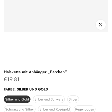
klicken um z
Halskette mit Anhänger „Pärchen“
€19,81
FARBE:
SILBER UND GOLD
Silber und Gold
Silber und Schwarz
Silber
Schwarz und Silber
Silber und Roségold
Regenbogen