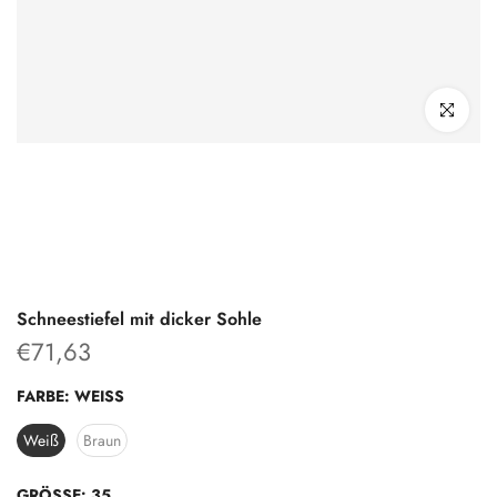
klicken um z
Schneestiefel mit dicker Sohle
€71,63
FARBE:
WEISS
Weiß
Braun
GRÖSSE:
35