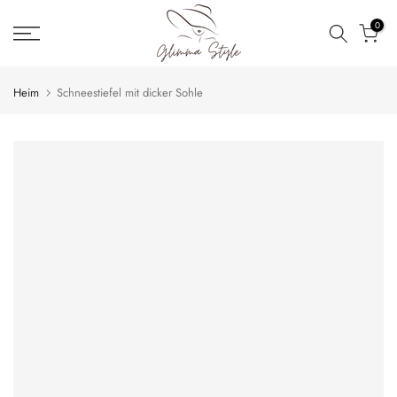
Zum
0
Inhalt
springen
Heim
Schneestiefel mit dicker Sohle