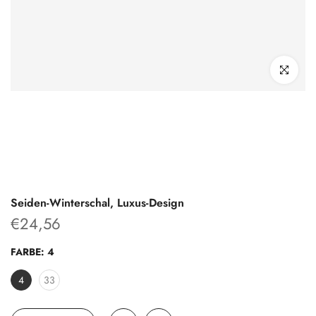
klicken um z
Seiden-Winterschal, Luxus-Design
€24,56
FARBE:
4
4
33