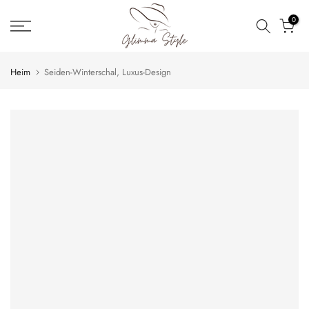
Zum
0
Inhalt
springen
Heim
Seiden-Winterschal, Luxus-Design