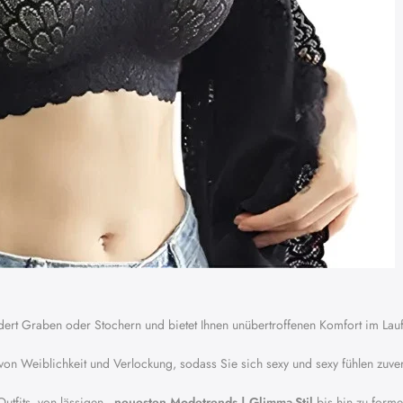
dert Graben oder Stochern und bietet Ihnen unübertroffenen Komfort im Lau
 von Weiblichkeit und Verlockung, sodass Sie sich sexy und sexy fühlen zuver
Outfits, von lässigen
, neuesten Modetrends | Glimma-Stil
bis hin zu forme