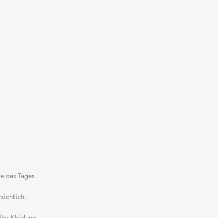
fe des Tages.
sichtlich.
ller Kleidung.