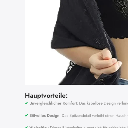
Hauptvorteile:
✔︎
Unvergleichlicher Komfort
: Das kabellose Design verhin
✔︎
Stilvolles Design
: Das Spitzendetail verleiht einen Hauch
✔︎
Vielseitig
: Dieser Büstenhalter eignet sich für zahlreiche 