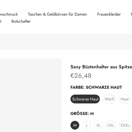
nschmuck
Taschen & Geldbörsen für Damen
Frauenkleider
t
Botschafter
Sexy Büstenhalter aus Spitz
€26,48
FARBE:
SCHWARZE HAUT
Schwarze Haut
Weiß
Haut
GRÖSSE:
M
M
L
XL
XXL
XXXL