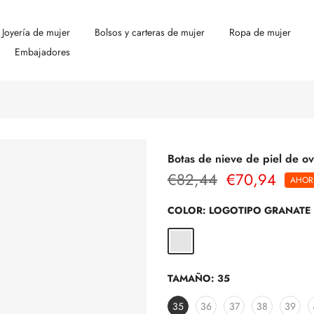
Joyería de mujer
Bolsos y carteras de mujer
Ropa de mujer
Embajadores
Botas de nieve de piel de ov
€82,44
€70,94
AHOR
COLOR:
LOGOTIPO GRANATE
TAMAÑO:
35
35
36
37
38
39