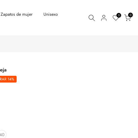
Zapatos de mujer
Unisexo
0
0
eja
RAR 14%
40