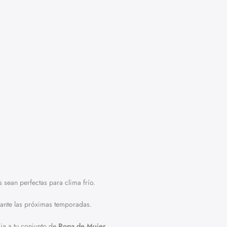
 sean perfectas para clima frío.
rante las próximas temporadas.
ia a tu conjunto de
Ropa de Mujer
.