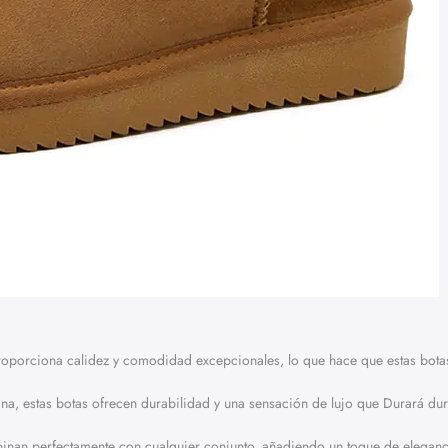
proporciona calidez y comodidad excepcionales, lo que hace que estas botas
na, estas botas ofrecen durabilidad y una sensación de lujo que Durará du
binan perfectamente con cualquier conjunto, añadiendo un toque de eleganc