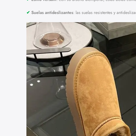
✔︎
Suelas antideslizantes
: las suelas resistentes y antidesl