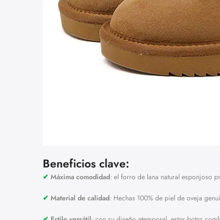
Beneficios clave:
✔︎
Máxima comodidad
: el forro de lana natural esponjoso 
✔︎
Material de calidad
: Hechas 100% de piel de oveja genui
✔︎
Estilo versátil
: con su diseño atemporal, estas botas com