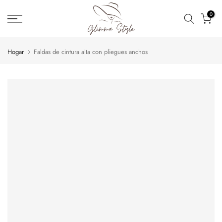
saltar
0
al
contenido
Hogar
Faldas de cintura alta con pliegues anchos