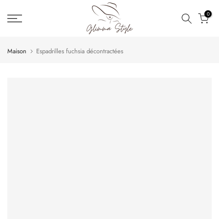
Aller
0
au
contenu
Maison
Espadrilles fuchsia décontractées