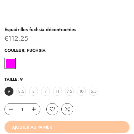
Espadrilles fuchsia décontractées
€112,25
COULEUR:
FUCHSIA
TAILLE:
9
9
8.5
8
7
11
7.5
10
6.5
AJOUTER AU PANIER